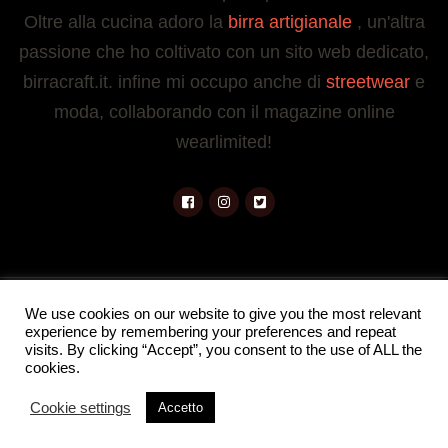
Oltre alla cucina adoro la
birra artigianale
, un'altra
passione che ho coltivato con un sito web dedicato,
birracraft.it. infine mi occupo anche di
streetwear
e
moda, collaborando con il magazine online
wearlimited!
I link presenti in questa pagina sono link di affiliazione. Ciò
We use cookies on our website to give you the most relevant
experience by remembering your preferences and repeat
significa che potremmo guadagnare una commissione se
visits. By clicking “Accept”, you consent to the use of ALL the
acquisti tramite uno di questi link. Questo non influisce sul
cookies.
prezzo del prodotto.
Blossom Recipe | Sviluppato da
Cookie settings
Accetto
Blossom Themes
. Powered by
WordPress
.