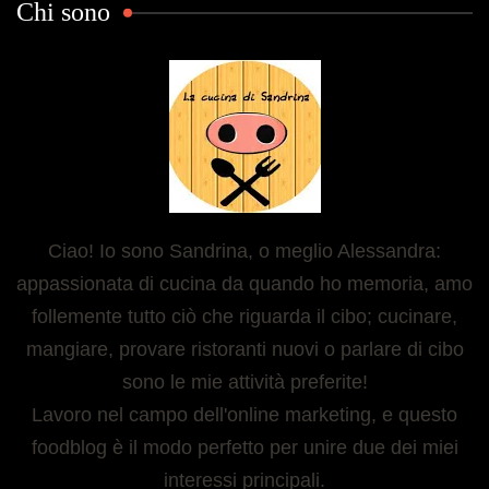
Chi sono
Ciao! Io sono Sandrina, o meglio Alessandra:
appassionata di cucina da quando ho memoria, amo
follemente tutto ciò che riguarda il cibo; cucinare,
mangiare, provare ristoranti nuovi o parlare di cibo
sono le mie attività preferite!
Lavoro nel campo dell'online marketing, e questo
foodblog è il modo perfetto per unire due dei miei
interessi principali.