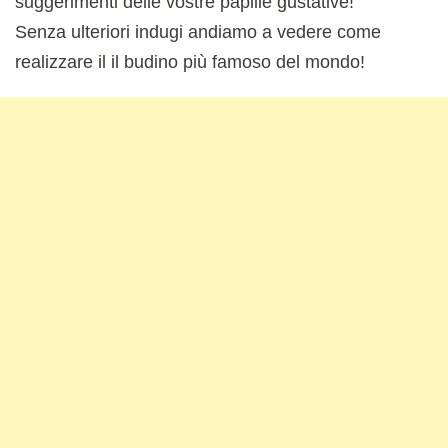
suggerimenti delle vostre papille gustative!
Senza ulteriori indugi andiamo a vedere come
realizzare il il budino più famoso del mondo!