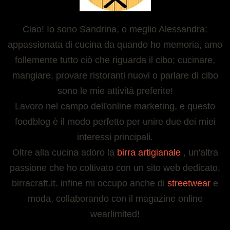
Ciao! Io sono Sandrina, o meglio Alessandra:
appassionata di cucina da quando ho memoria, amo
follemente tutto ciò che riguarda il cibo; cucinare,
mangiare, provare ristoranti nuovi o parlare di cibo
sono le mie attività preferite!
Lavoro nel campo dell'online marketing, e questo
foodblog è il modo perfetto per unire due dei miei
interessi principali.
Oltre alla cucina adoro la
birra artigianale
, un'altra
passione che ho coltivato con un sito web dedicato,
birracraft.it. infine mi occupo anche di
streetwear
e
moda, collaborando con il magazine online
wearlimited!