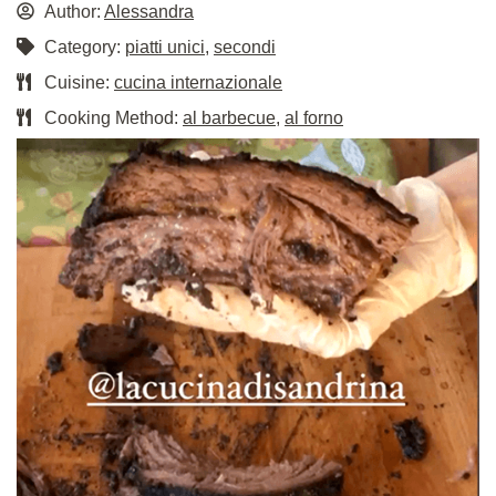
Author:
Alessandra
Category:
piatti unici
,
secondi
Cuisine:
cucina internazionale
Cooking Method:
al barbecue
,
al forno