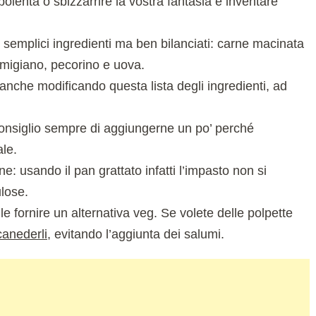
lenta o sbizzarrire la vostra fantasia e inventare
 e semplici ingredienti ma ben bilanciati: carne macinata
rmigiano, pecorino e uova.
 anche modificando questa lista degli ingredienti, ad
consiglio sempre di aggiungerne un po’ perché
ale.
ne: usando il pan grattato infatti l’impasto non si
ulose.
le fornire un alternativa veg. Se volete delle polpette
canederli
, evitando l’aggiunta dei salumi.