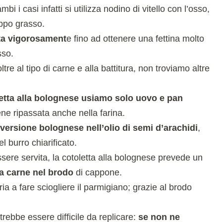
ambi i casi infatti si utilizza nodino di vitello con l’osso,
oppo grasso.
uta vigorosament
e fino ad ottenere una fettina molto
sso.
ltre al tipo di carne e alla battitura, non troviamo altre
letta alla bolognese usiamo solo uovo e pan
ene ripassata anche nella farina.
 versione bolognese nell’olio di semi d’arachidi
,
l burro chiarificato.
ssere servita, la cotoletta alla bolognese prevede un
la carne nel brodo
di cappone.
a a fare sciogliere il parmigiano; grazie al brodo
trebbe essere difficile da replicare:
se non ne