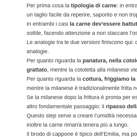
Per prima cosa la
tipologia di carne
: in entr
un taglio facile da reperire, saporito e non tr
In entrambi i casi
la carne dev’essere batt
sottile, facendo attenzione a non staccare l’o
Le analogie tra le due versioni finiscono qui: o
analogie.
Per quanto riguarda la
panatura, nella coto
grattato
, mentre la cotoletta alla milanese vi
Per quanto riguarda la
cottura, friggiamo la
mentre la milanese è tradizionalmente fritta ne
Se la milanese dopo la frittura è pronta per e
altro fondamentale passaggio: il
ripasso del
Questo step serve a creare l’umidità necessari
inoltre la carne rimarrà tenera più a lungo.
Il brodo di cappone è tipico dell’Emilia, ma po