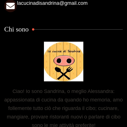
lacucinadisandrina@gmail.com
Chi sono
Ciao! Io sono Sandrina, o meglio Alessandra:
appassionata di cucina da quando ho memoria, amo
follemente tutto ciò che riguarda il cibo; cucinare,
mangiare, provare ristoranti nuovi o parlare di cibo
sono le mie attività preferite!