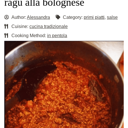
ragù alla bolognese
Author:
Alessandra
Category:
primi piatti
,
salse
Cuisine:
cucina tradizionale
Cooking Method:
in pentola