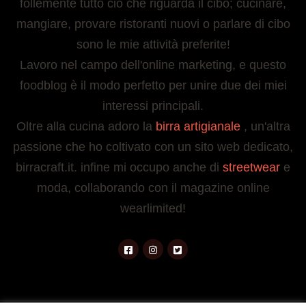
follemente tutto ciò che riguarda il cibo; cucinare,
mangiare, provare ristoranti nuovi o parlare di cibo
sono le mie attività preferite!
Lavoro nel campo dell'online marketing, e questo
foodblog è il modo perfetto per unire due dei miei
interessi principali.
Oltre alla cucina adoro la
birra artigianale
, un'altra
passione che ho coltivato con un sito web dedicato,
birracraft.it. infine mi occupo anche di
streetwear
e
moda, collaborando con il magazine online
wearlimited!