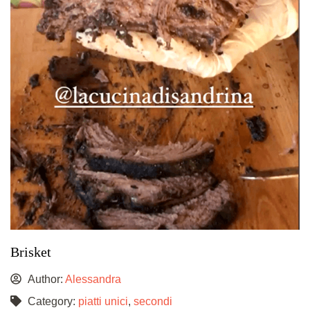
Brisket
Author:
Alessandra
Category:
piatti unici
,
secondi